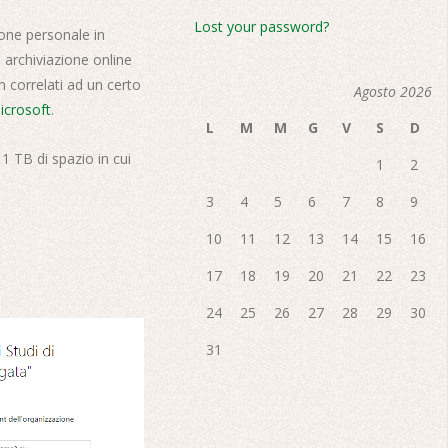
Lost your password?
ione personale in
 archiviazione online
m correlati ad un certo
Agosto 2026
icrosoft
.
L
M
M
G
V
S
D
 1 TB di spazio in cui
1
2
3
4
5
6
7
8
9
10
11
12
13
14
15
16
17
18
19
20
21
22
23
24
25
26
27
28
29
30
31