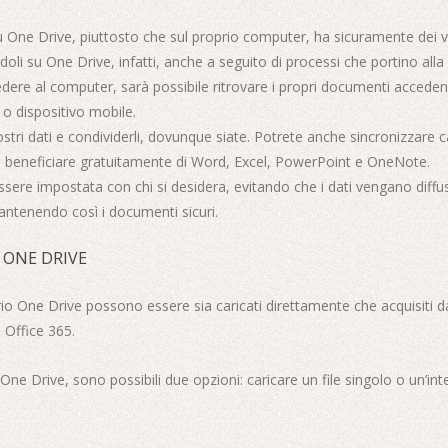
u One Drive, piuttosto che sul proprio computer, ha sicuramente dei v
doli su One Drive, infatti, anche a seguito di processi che portino alla pe
ccedere al computer, sarà possibile ritrovare i propri documenti acced
o dispositivo mobile.
stri dati e condividerli, dovunque siate. Potrete anche sincronizzare ca
 beneficiare gratuitamente di Word, Excel, PowerPoint e OneNote.
sere impostata con chi si desidera, evitando che i dati vengano diffusi 
antenendo così i documenti sicuri.
 ONE DRIVE
prio One Drive possono essere sia caricati direttamente che acquisiti da
 Office 365.
 One Drive, sono possibili due opzioni: caricare un file singolo o un’inte