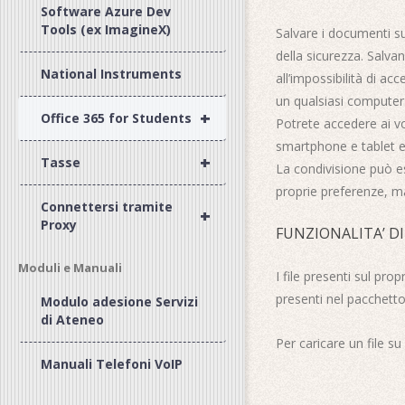
Software Azure Dev
Tools (ex ImagineX)
Salvare i documenti s
della sicurezza. Salvan
National Instruments
all’impossibilità di a
un qualsiasi computer 
+
Office 365 for Students
Potrete accedere ai vo
smartphone e tablet e
+
Tasse
La condivisione può es
proprie preferenze, m
Connettersi tramite
+
Proxy
FUNZIONALITA’ DI
Moduli e Manuali
I file presenti sul pro
presenti nel pacchetto
Modulo adesione Servizi
di Ateneo
Per caricare un file su
Manuali Telefoni VoIP