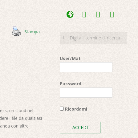
admin-
facebook
youtube
instagram
site-
alt
Stampa
Cerca
User/Mat
Password
Ricordami
ness, un cloud nel
ere i file da qualsiasi
ranea con altre