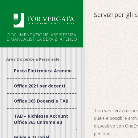
Salta
al
Servizi per gli 
contenuto
DOCUMENTAZIONE, ASSISTENZA
E MANUALISTICA SERVIZI ATENEO
Area Docente e Personale
+
Posta Elettronica Ateneo
Office 2021 per docenti
Office 365 Docenti e TAB
Tra i vari servizi disp
TAB – Richiesta Account
quale è possibile archi
Office 365 uniroma.eu
dispositivo con OneDr
persone.
Guide e Turorial