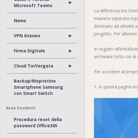
+
Microsoft Teams
La differenza tra OneD
maniera separata rispe
News
destinato ad attività 
progetto. Per ulterior
+
VPN Ateneo
In seguito all’installa
+
Firma Digitale
archiviare tutto ciò di
+
Cloud TorVergata
Per accedere al prop
Backup/Rispristino
In questa pagina in
Smartphone Samsung
con Smart Switch
Area Studenti
Procedura reset della
password Office365